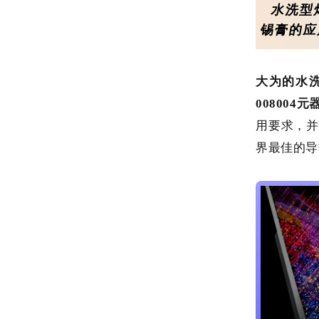
水洗型
锡
膏的应
大为的水
008004元
用要求，并
界最佳的导