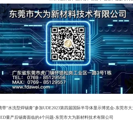
携带“水洗型焊锡膏”参加UDE2023第四届国际半导体显示博览会-东莞市
niLED量产后锡膏面临的4个问题-东莞市大为新材料技术有限公司