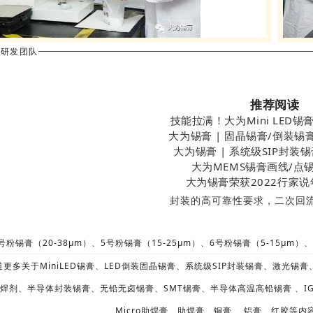
·研发团队
推荐阅读
技能拉满！大为Mini LED
大为锡膏 | 固晶锡膏/倒装
大为锡膏 | 系统级SIP封装
大为MEMS锡膏画线/点
大为锡膏荣获2022行家
封装的高可靠性要求，二次回
粉锡膏（20-38μm）、5号粉锡膏（15-25μm）、6号粉锡膏（5-15μm）、
更多关于MiniLED锡膏、LED倒装固晶锡膏、
系统级SIP封装锡膏、
激光锡膏
焊剂、半导体封装锡膏、无铅无卤锡膏、SMT锡膏、半导体高温高铅锡膏 、IGBT
Micro助焊膏、助焊膏、铜膏 、铝膏、红胶等