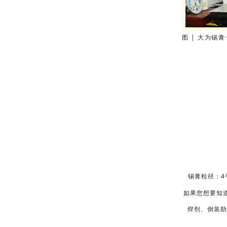
图 | 大为锡膏
锡膏粒径：4号
如果您想要知道
焊剂、倒装助