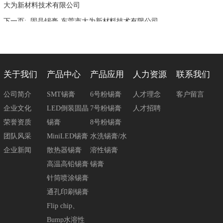
大为新材料技术有限公司
下一页:
固晶锡膏-东莞市大为新材料技术有限公司
关于我们
产品中心
产品应用
人力资源
联系我们
公司简介
SMT锡膏
6号粉锡膏
人才理念
客户留言
企业文化
LED倒装固晶
7号粉锡膏
人才招聘
荣誉资质
锡膏
8号粉锡膏
团队风采
MiniLED锡膏
水洗锡膏/水
企业新闻
散热器锡膏
溶性锡膏
高温高铅锡膏
锡膏
针筒喷涂锡膏
通孔印刷锡膏
Flip chip、
Bump水溶性