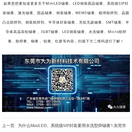
如果您想要知道更多关于MiniLED锡膏、LED倒装固晶锡膏、
系统级SIP封
装锡膏、
激光锡膏、
固晶锡膏、倒装锡膏、MEMS锡膏、
植球助焊剂、晶圆
凸点助焊剂、倒装助焊剂、
半导体封装锡膏、无
铅无卤锡膏、SMT锡膏、半
导体高温高铅锡膏 、IGBT锡膏、LED倒装锡膏、水洗锡膏、Micro助焊
膏、助焊膏、铜膏 、铝膏、红胶等内容，扫描下方二维码进行了解！
上一页:
为什么MiniLED、系统级SIP封装要用水洗型焊锡膏?-东莞市