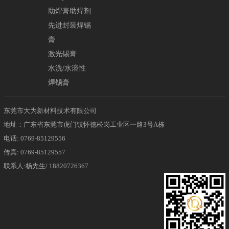
助焊膏助焊剂
先进封装焊锡
膏
激光锡膏
水洗/水溶性
焊锡膏
东莞市大为新材料技术有限公司
地址：广东省东莞市虎门镇怀德松岗工业区一路3号A栋
电话: 0769-85129556
传真: 0769-85129557
联系人:杨先生/ 18820726367